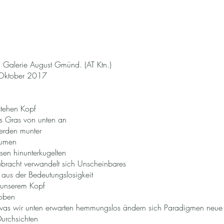
. Galerie August Gmünd. (AT Ktn.)
 Oktober 2017
tehen Kopf
s Gras von unten an
erden munter
lumen
sen hinunterkugelten
bracht verwandelt sich Unscheinbares
aus der Bedeutungslosigkeit
 unserem Kopf
 oben
 was wir unten erwarten hemmungslos ändern sich Paradigmen neue 
urchsichten