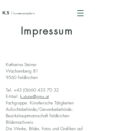
K.S
|
Kunsterschöpferin
Impressum
Katharina Steiner
Wachsenberg 81
9560 Feldkirchen
Tel.
+43 (0)660 433 70 32
E-Mail:
k.stone@gmx.at
Fachgruppe: Künstlerische Tätigkeiten
Aufsichtsbehörde/Gewerbebehörde:
Bezirkshauptmannschaft Feldkirchen
Bildernachweis:
Die Werke, Bilder, Fotos und Grafiken auf